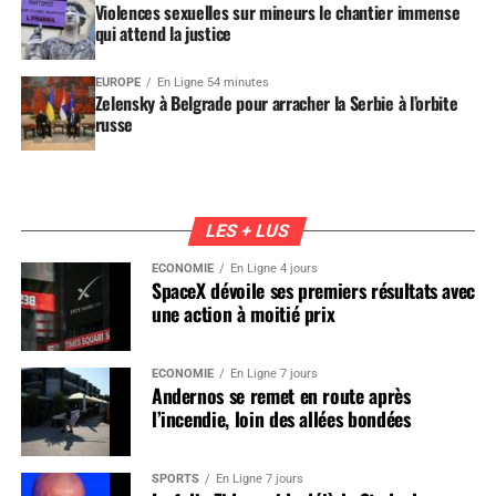
Violences sexuelles sur mineurs le chantier immense
qui attend la justice
EUROPE
En Ligne 54 minutes
Zelensky à Belgrade pour arracher la Serbie à l’orbite
russe
LES + LUS
ÉCONOMIE
En Ligne 4 jours
SpaceX dévoile ses premiers résultats avec
une action à moitié prix
ÉCONOMIE
En Ligne 7 jours
Andernos se remet en route après
l’incendie, loin des allées bondées
SPORTS
En Ligne 7 jours