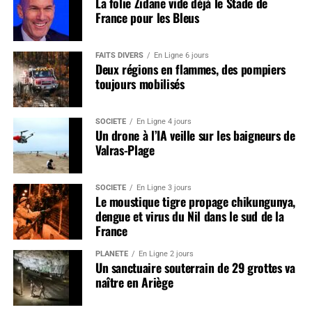
La folie Zidane vide déjà le Stade de
France pour les Bleus
FAITS DIVERS
En Ligne 6 jours
Deux régions en flammes, des pompiers
toujours mobilisés
SOCIÉTÉ
En Ligne 4 jours
Un drone à l’IA veille sur les baigneurs de
Valras-Plage
SOCIÉTÉ
En Ligne 3 jours
Le moustique tigre propage chikungunya,
dengue et virus du Nil dans le sud de la
France
PLANÈTE
En Ligne 2 jours
Un sanctuaire souterrain de 29 grottes va
naître en Ariège