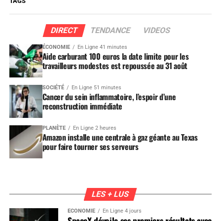
TAGS
DIRECT
TENDANCE
VIDEOS
ÉCONOMIE
En Ligne 41 minutes
Aide carburant 100 euros la date limite pour les
travailleurs modestes est repoussée au 31 août
SOCIÉTÉ
En Ligne 51 minutes
Cancer du sein inflammatoire, l’espoir d’une
reconstruction immédiate
PLANÈTE
En Ligne 2 heures
Amazon installe une centrale à gaz géante au Texas
pour faire tourner ses serveurs
LES + LUS
ÉCONOMIE
En Ligne 4 jours
SpaceX dévoile ses premiers résultats avec