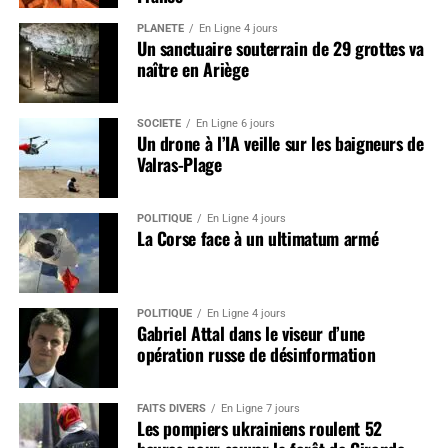
PLANÈTE
En Ligne 4 jours
Un sanctuaire souterrain de 29 grottes va
naître en Ariège
SOCIÉTÉ
En Ligne 6 jours
Un drone à l’IA veille sur les baigneurs de
Valras-Plage
POLITIQUE
En Ligne 4 jours
La Corse face à un ultimatum armé
POLITIQUE
En Ligne 4 jours
Gabriel Attal dans le viseur d’une
opération russe de désinformation
FAITS DIVERS
En Ligne 7 jours
Les pompiers ukrainiens roulent 52