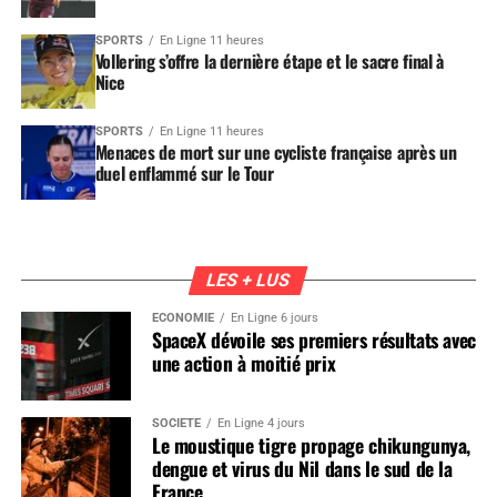
SPORTS
En Ligne 11 heures
Vollering s’offre la dernière étape et le sacre final à
Nice
SPORTS
En Ligne 11 heures
Menaces de mort sur une cycliste française après un
duel enflammé sur le Tour
LES + LUS
ÉCONOMIE
En Ligne 6 jours
SpaceX dévoile ses premiers résultats avec
une action à moitié prix
SOCIÉTÉ
En Ligne 4 jours
Le moustique tigre propage chikungunya,
dengue et virus du Nil dans le sud de la
France