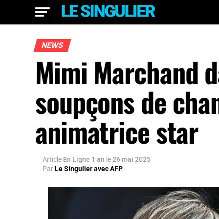
NEWS
Mimi Marchand dan
soupçons de chan
animatrice star
Article
En Ligne 1 an
le
26 mai 2025
Par
Le Singulier avec AFP