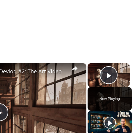
×
×
Devlog #2: The Art Video
Play 
Now Playing
Play