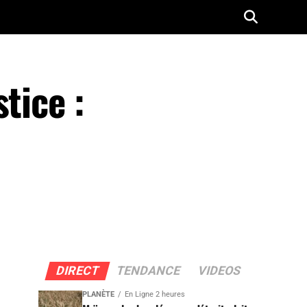
tice :
DIRECT
TENDANCE
VIDEOS
PLANÈTE
En Ligne 2 heures