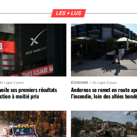
LES + LUS
En Ligne 2 jours
ÉCONOMIE
En Ligne 5 jours
oile ses premiers résultats
Andernos se remet en route ap
ction à moitié prix
l’incendie, loin des allées bond