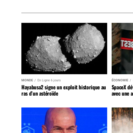
MONDE
En Ligne 6 jours
ÉCONOMIE
Hayabusa2 signe un exploit historique au
SpaceX dév
ras d’un astéroïde
avec une a