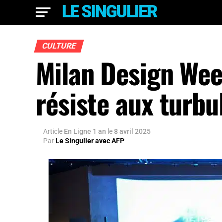
CULTURE
Milan Design Week
résiste aux turb
Article
En Ligne 1 an
le
8 avril 2025
Par
Le Singulier avec AFP