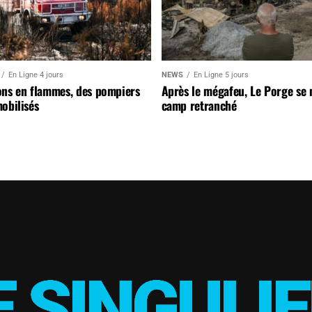
En Ligne 4 jours
NEWS
En Ligne 5 jours
ons en flammes, des pompiers
Après le mégafeu, Le Porge se
obilisés
camp retranché