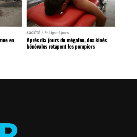
SOCIÉTÉ
En Ligne 6 jours
 mue en
Après dix jours de mégafeu, des kinés
bénévoles retapent les pompiers