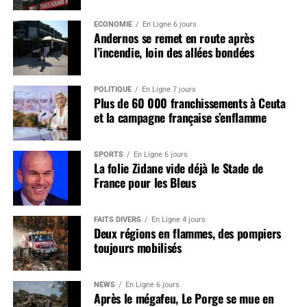
ÉCONOMIE
En Ligne 6 jours
Andernos se remet en route après
l’incendie, loin des allées bondées
POLITIQUE
En Ligne 7 jours
Plus de 60 000 franchissements à Ceuta
et la campagne française s’enflamme
SPORTS
En Ligne 6 jours
La folie Zidane vide déjà le Stade de
France pour les Bleus
FAITS DIVERS
En Ligne 4 jours
Deux régions en flammes, des pompiers
toujours mobilisés
NEWS
En Ligne 6 jours
Après le mégafeu, Le Porge se mue en