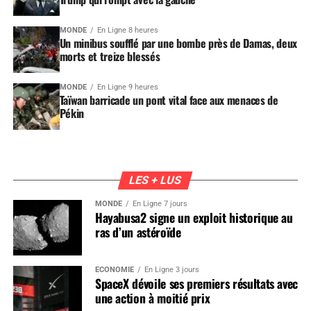
MONDE
En Ligne 8 heures
Un minibus soufflé par une bombe près de Damas, deux
morts et treize blessés
MONDE
En Ligne 9 heures
Taïwan barricade un pont vital face aux menaces de
Pékin
LES + LUS
MONDE
En Ligne 7 jours
Hayabusa2 signe un exploit historique au
ras d’un astéroïde
ÉCONOMIE
En Ligne 3 jours
SpaceX dévoile ses premiers résultats avec
une action à moitié prix