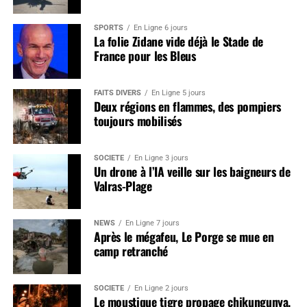
SPORTS
En Ligne 6 jours
La folie Zidane vide déjà le Stade de
France pour les Bleus
FAITS DIVERS
En Ligne 5 jours
Deux régions en flammes, des pompiers
toujours mobilisés
SOCIÉTÉ
En Ligne 3 jours
Un drone à l’IA veille sur les baigneurs de
Valras-Plage
NEWS
En Ligne 7 jours
Après le mégafeu, Le Porge se mue en
camp retranché
SOCIÉTÉ
En Ligne 2 jours
Le moustique tigre propage chikungunya,