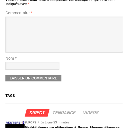
indiqués avec
*
Commentaire
*
Nom *
TAGS
DIRECT
TENDANCE
VIDEOS
EUROPE
En Ligne 23 minutes
Madrid donne un ultimatum à Rome, Moscou dénonce