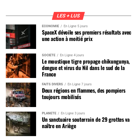
LES + LUS
ÉCONOMIE
En Ligne 5 jours
SpaceX dévoile ses premiers résultats avec
une action à moitié prix
SOCIÉTÉ
En Ligne 4 jours
Le moustique tigre propage chikungunya,
dengue et virus du Nil dans le sud de la
France
FAITS DIVERS
En Ligne 7 jours
Deux régions en flammes, des pompiers
toujours mobilisés
PLANÈTE
En Ligne 3 jours
Un sanctuaire souterrain de 29 grottes va
naître en Ariège