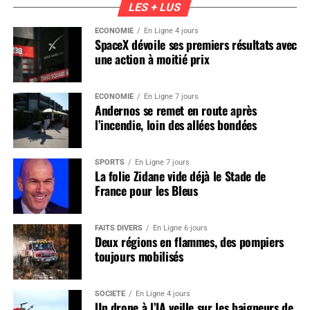
LES + LUS
ÉCONOMIE
En Ligne 4 jours
SpaceX dévoile ses premiers résultats avec
une action à moitié prix
ÉCONOMIE
En Ligne 7 jours
Andernos se remet en route après
l’incendie, loin des allées bondées
SPORTS
En Ligne 7 jours
La folie Zidane vide déjà le Stade de
France pour les Bleus
FAITS DIVERS
En Ligne 6 jours
Deux régions en flammes, des pompiers
toujours mobilisés
SOCIÉTÉ
En Ligne 4 jours
Un drone à l’IA veille sur les baigneurs de