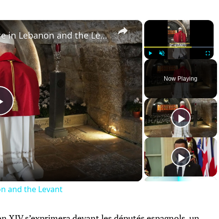
×
×
Pope Leo XIV prays for peace in Lebanon and the Levant
Play
Unmute
Fullsc
Now Playing
Play
Video
on and the Levant
n XIV s’exprimera devant les députés espagnols, un