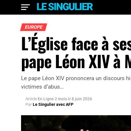
EUROPE
L’Église face à se
pape Léon XIV à 
Le pape Léon XIV prononcera un discours his
victimes d’abus…
Article
En Ligne 2 mois
le
8 juin 2026
Par
Le Singulier avec AFP