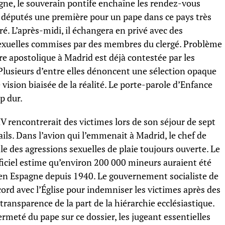
agne, le souverain pontife enchaîne les rendez-vous
ux députés une première pour un pape dans ce pays très
é. L’après-midi, il échangera en privé avec des
sexuelles commises par des membres du clergé. Problème
re apostolique à Madrid est déjà contestée par les
 Plusieurs d’entre elles dénoncent une sélection opaque
vision biaisée de la réalité. Le porte-parole d’Enfance
p dur.
 rencontrerait des victimes lors de son séjour de sept
ils. Dans l’avion qui l’emmenait à Madrid, le chef de
ale des agressions sexuelles de plaie toujours ouverte. Le
fficiel estime qu’environ 200 000 mineurs auraient été
 en Espagne depuis 1940. Le gouvernement socialiste de
rd avec l’Église pour indemniser les victimes après des
ransparence de la part de la hiérarchie ecclésiastique.
 fermeté du pape sur ce dossier, les jugeant essentielles