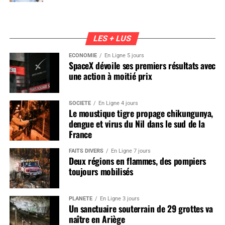
LES + LUS
ÉCONOMIE
En Ligne 5 jours
SpaceX dévoile ses premiers résultats avec
une action à moitié prix
SOCIÉTÉ
En Ligne 4 jours
Le moustique tigre propage chikungunya,
dengue et virus du Nil dans le sud de la
France
FAITS DIVERS
En Ligne 7 jours
Deux régions en flammes, des pompiers
toujours mobilisés
PLANÈTE
En Ligne 3 jours
Un sanctuaire souterrain de 29 grottes va
naître en Ariège