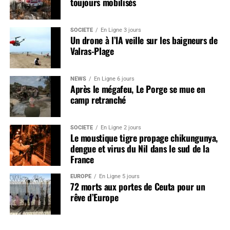
toujours mobilisés
SOCIÉTÉ
En Ligne 3 jours
Un drone à l’IA veille sur les baigneurs de
Valras-Plage
NEWS
En Ligne 6 jours
Après le mégafeu, Le Porge se mue en
camp retranché
SOCIÉTÉ
En Ligne 2 jours
Le moustique tigre propage chikungunya,
dengue et virus du Nil dans le sud de la
France
EUROPE
En Ligne 5 jours
72 morts aux portes de Ceuta pour un
rêve d’Europe