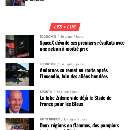
LES + LUS
ÉCONOMIE
En Ligne 4 jours
SpaceX dévoile ses premiers résultats avec
une action à moitié prix
ÉCONOMIE
En Ligne 6 jours
Andernos se remet en route après
l’incendie, loin des allées bondées
SPORTS
En Ligne 6 jours
La folie Zidane vide déjà le Stade de
France pour les Bleus
FAITS DIVERS
En Ligne 5 jours
Deux régions en flammes, des pompiers