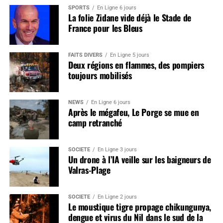
SPORTS
En Ligne 6 jours
La folie Zidane vide déjà le Stade de
France pour les Bleus
FAITS DIVERS
En Ligne 5 jours
Deux régions en flammes, des pompiers
toujours mobilisés
NEWS
En Ligne 6 jours
Après le mégafeu, Le Porge se mue en
camp retranché
SOCIÉTÉ
En Ligne 3 jours
Un drone à l’IA veille sur les baigneurs de
Valras-Plage
SOCIÉTÉ
En Ligne 2 jours
Le moustique tigre propage chikungunya,
dengue et virus du Nil dans le sud de la