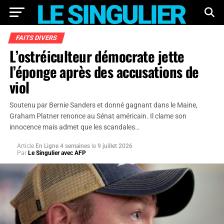
FAITS DIVERS
L’ostréiculteur démocrate jette
l’éponge après des accusations de
viol
Soutenu par Bernie Sanders et donné gagnant dans le Maine,
Graham Platner renonce au Sénat américain. Il clame son
innocence mais admet que les scandales…
Article
En Ligne 4 semaines
le
9 juillet 2026
Par
Le Singulier avec AFP