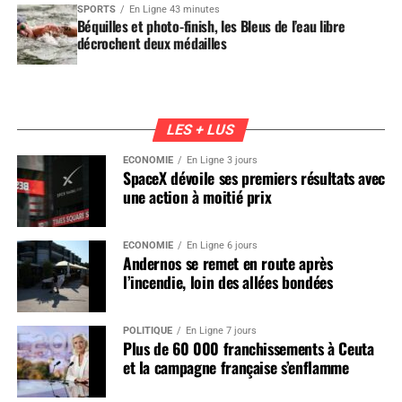
SPORTS
En Ligne 43 minutes
Béquilles et photo-finish, les Bleus de l’eau libre
décrochent deux médailles
LES + LUS
ÉCONOMIE
En Ligne 3 jours
SpaceX dévoile ses premiers résultats avec
une action à moitié prix
ÉCONOMIE
En Ligne 6 jours
Andernos se remet en route après
l’incendie, loin des allées bondées
POLITIQUE
En Ligne 7 jours
Plus de 60 000 franchissements à Ceuta
et la campagne française s’enflamme