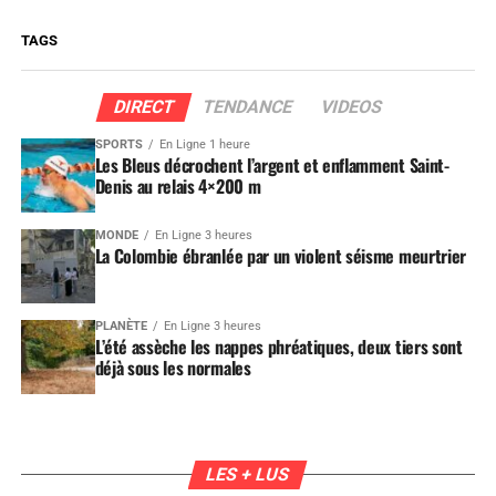
TAGS
DIRECT
TENDANCE
VIDEOS
SPORTS
En Ligne 1 heure
Les Bleus décrochent l’argent et enflamment Saint-
Denis au relais 4×200 m
MONDE
En Ligne 3 heures
La Colombie ébranlée par un violent séisme meurtrier
PLANÈTE
En Ligne 3 heures
L’été assèche les nappes phréatiques, deux tiers sont
déjà sous les normales
LES + LUS