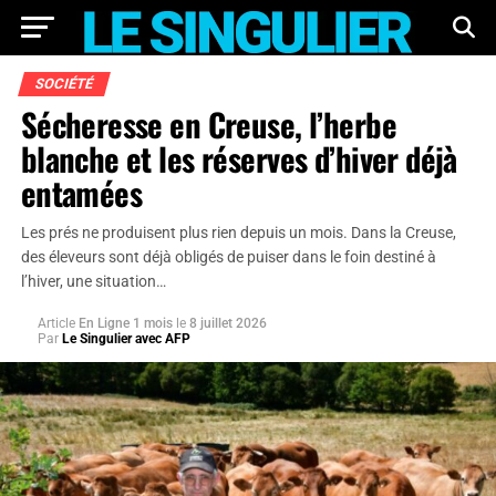
SOCIÉTÉ
Sécheresse en Creuse, l’herbe
blanche et les réserves d’hiver déjà
entamées
Les prés ne produisent plus rien depuis un mois. Dans la Creuse,
des éleveurs sont déjà obligés de puiser dans le foin destiné à
l’hiver, une situation…
Article
En Ligne 1 mois
le
8 juillet 2026
Par
Le Singulier avec AFP