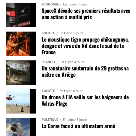
ÉCONOMIE
En Ligne 7 jours
SpaceX dévoile ses premiers résultats avec
une action à moitié prix
SOCIÉTÉ
En Ligne 5 jours
Le moustique tigre propage chikungunya,
dengue et virus du Nil dans le sud de la
France
PLANÈTE
En Ligne 4 jours
Un sanctuaire souterrain de 29 grottes va
naître en Ariège
SOCIÉTÉ
En Ligne 6 jours
Un drone à l’IA veille sur les baigneurs de
Valras-Plage
POLITIQUE
En Ligne 5 jours
La Corse face à un ultimatum armé