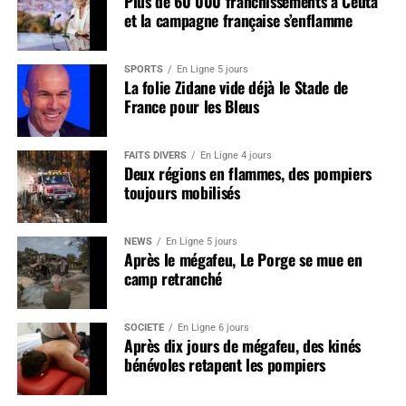
Plus de 60 000 franchissements à Ceuta
et la campagne française s’enflamme
SPORTS
En Ligne 5 jours
La folie Zidane vide déjà le Stade de
France pour les Bleus
FAITS DIVERS
En Ligne 4 jours
Deux régions en flammes, des pompiers
toujours mobilisés
NEWS
En Ligne 5 jours
Après le mégafeu, Le Porge se mue en
camp retranché
SOCIÉTÉ
En Ligne 6 jours
Après dix jours de mégafeu, des kinés
bénévoles retapent les pompiers