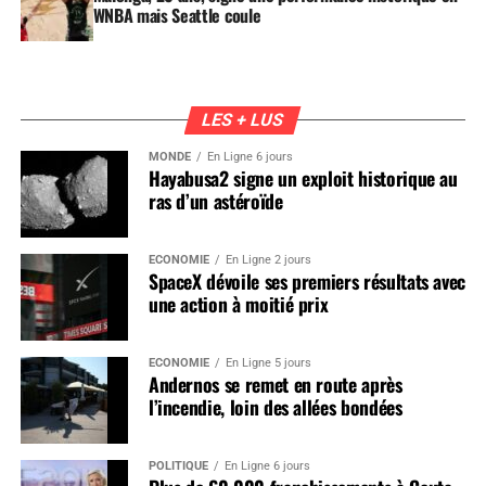
WNBA mais Seattle coule
LES + LUS
MONDE
En Ligne 6 jours
Hayabusa2 signe un exploit historique au
ras d’un astéroïde
ÉCONOMIE
En Ligne 2 jours
SpaceX dévoile ses premiers résultats avec
une action à moitié prix
ÉCONOMIE
En Ligne 5 jours
Andernos se remet en route après
l’incendie, loin des allées bondées
POLITIQUE
En Ligne 6 jours