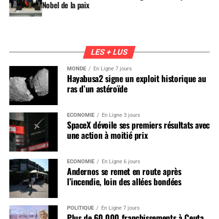
Nobel de la paix
LES + LUS
MONDE
En Ligne 7 jours
Hayabusa2 signe un exploit historique au
ras d’un astéroïde
ÉCONOMIE
En Ligne 3 jours
SpaceX dévoile ses premiers résultats avec
une action à moitié prix
ÉCONOMIE
En Ligne 6 jours
Andernos se remet en route après
l’incendie, loin des allées bondées
POLITIQUE
En Ligne 7 jours
Plus de 60 000 franchissements à Ceuta