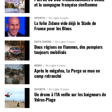
et la campagne française s’enflamme
SPORTS
En Ligne 6 jours
La folie Zidane vide déjà le Stade de
France pour les Bleus
FAITS DIVERS
En Ligne 5 jours
Deux régions en flammes, des pompiers
toujours mobilisés
NEWS
En Ligne 6 jours
Après le mégafeu, Le Porge se mue en
camp retranché
SOCIÉTÉ
En Ligne 3 jours
Un drone à l’IA veille sur les baigneurs de
Valras-Plage