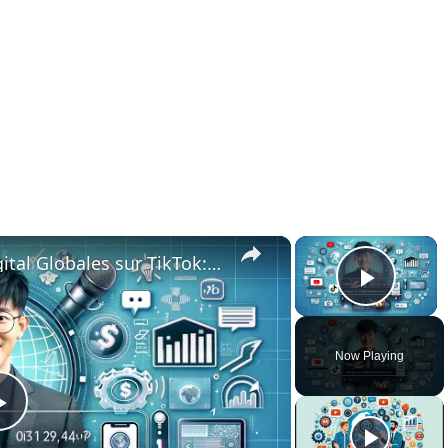
×
×
Stratégies de Marketing Digital Globales sur TikTok: Réponse aux Questions de Jiaming
Play 
Now Playing
Play