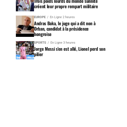
Trois poids lourds du monde sunnite
créent leur propre rempart militaire
EUROPE
En Ligne 2 heures
Andras Baka, le juge qui a dit non à
Orban, candidat à la présidence
hongroise
SPORTS
En Ligne 3 heures
Jorge Messi s’en est allé, Lionel perd son
pilier