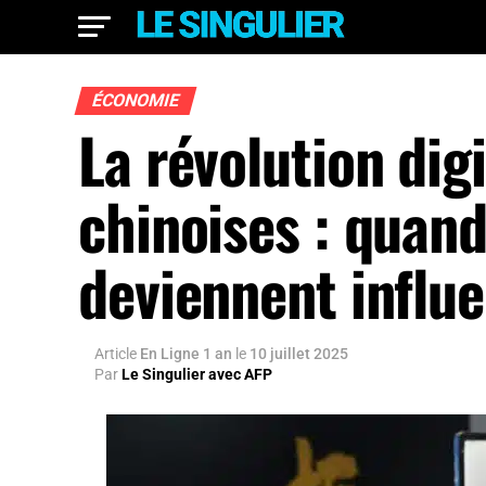
ÉCONOMIE
La révolution di
chinoises : quand
deviennent influ
Article
En Ligne 1 an
le
10 juillet 2025
Par
Le Singulier avec AFP