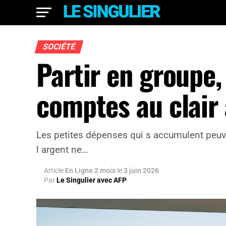
SOCIÉTÉ
Partir en groupe
comptes au clair 
Les petites dépenses qui s accumulent peuven
l argent ne…
Article
En Ligne 2 mois
le
3 juin 2026
Par
Le Singulier avec AFP