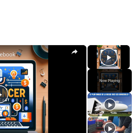
×
×
cebook
Play 
Now Playing
Play
Video