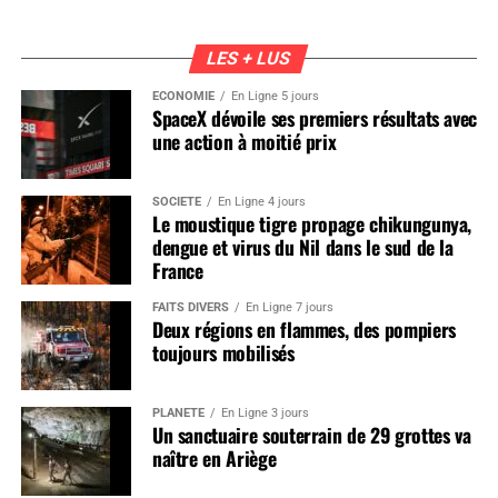
LES + LUS
ÉCONOMIE
En Ligne 5 jours
SpaceX dévoile ses premiers résultats avec
une action à moitié prix
SOCIÉTÉ
En Ligne 4 jours
Le moustique tigre propage chikungunya,
dengue et virus du Nil dans le sud de la
France
FAITS DIVERS
En Ligne 7 jours
Deux régions en flammes, des pompiers
toujours mobilisés
PLANÈTE
En Ligne 3 jours
Un sanctuaire souterrain de 29 grottes va
naître en Ariège