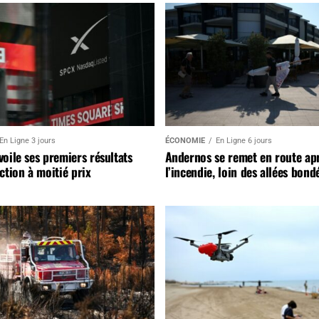
En Ligne 3 jours
ÉCONOMIE
En Ligne 6 jours
oile ses premiers résultats
Andernos se remet en route ap
ction à moitié prix
l’incendie, loin des allées bond