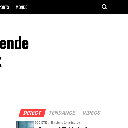
PORTS
MONDE
mende
x
DIRECT
TENDANCE
VIDEOS
SOCIÉTÉ
En Ligne 24 minutes