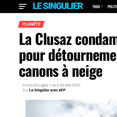
THAU
POLIT
PLANÈTE
La Clusaz conda
pour détournemen
canons à neige
Article
En Ligne 1 an
le
25 mai 2025
Par
Le Singulier avec AFP