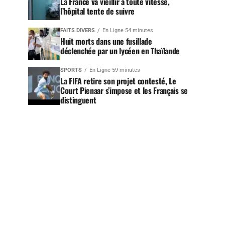
La France va vieillir à toute vitesse,
l’hôpital tente de suivre
FAITS DIVERS
En Ligne 54 minutes
Huit morts dans une fusillade
déclenchée par un lycéen en Thaïlande
SPORTS
En Ligne 59 minutes
La FIFA retire son projet contesté, Le
Court Pienaar s’impose et les Français se
distinguent