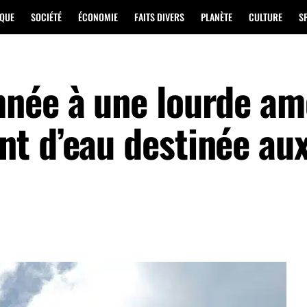
IQUE
SOCIÉTÉ
ÉCONOMIE
FAITS DIVERS
PLANÈTE
CULTURE
S
mnée à une lourde a
t d’eau destinée au