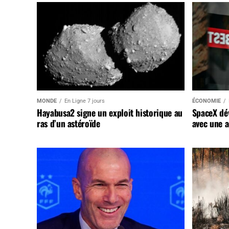
MONDE
En Ligne 7 jours
ÉCONOMIE
Hayabusa2 signe un exploit historique au
SpaceX dév
ras d’un astéroïde
avec une a