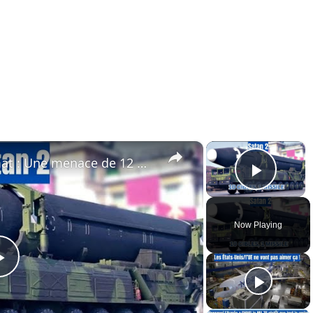
×
×
Le missile russe RS-28 Sarmat : Une menace de 12 minutes pour la stabilité occidentale
Play 
Now Playing
Play