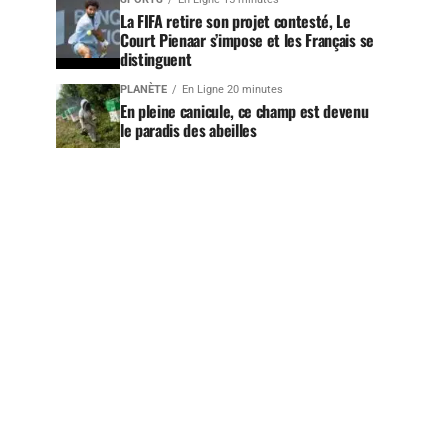
La FIFA retire son projet contesté, Le
Court Pienaar s’impose et les Français se
distinguent
PLANÈTE
En Ligne 20 minutes
En pleine canicule, ce champ est devenu
le paradis des abeilles