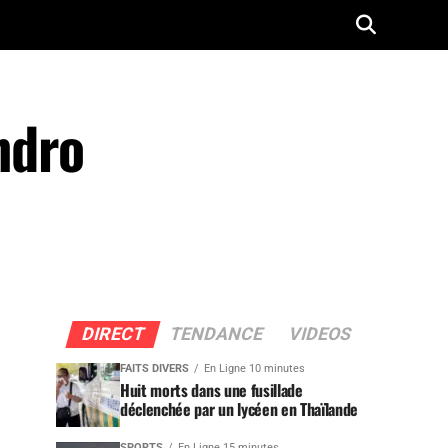
andro
DIRECT
TENDANCE
VIDEOS
FAITS DIVERS
En Ligne 10 minutes
Huit morts dans une fusillade
déclenchée par un lycéen en Thaïlande
SPORTS
En Ligne 15 minutes