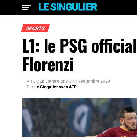
SPORTS
L1: le PSG officia
Florenzi
Article
En Ligne 6 ans
le
11 septembre 2020
Par
Le Singulier avec AFP