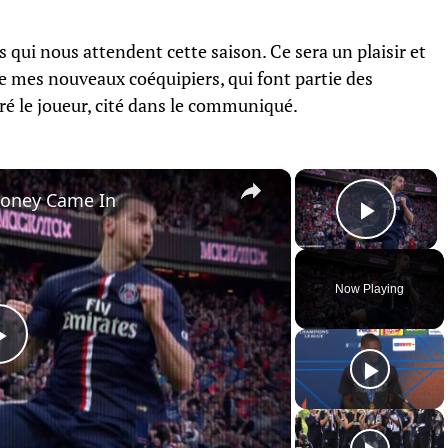
 qui nous attendent cette saison. Ce sera un plaisir et
e mes nouveaux coéquipiers, qui font partie des
ré le joueur, cité dans le communiqué.
×
×
Money Came In
Play 
Now Playing
Play
Video