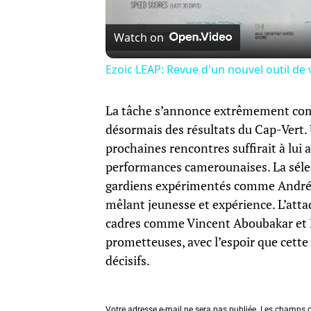
Watch on
Ezoic LEAP: Revue d'un nouvel outil de v
La tâche s’annonce extrêmement com
désormais des résultats du Cap-Vert. 
prochaines rencontres suffirait à lui
performances camerounaises. La sél
gardiens expérimentés comme André O
mêlant jeunesse et expérience. L’att
cadres comme Vincent Aboubakar et
prometteuses, avec l’espoir que cette 
décisifs.
Votre adresse e-mail ne sera pas publiée.
Les champs o