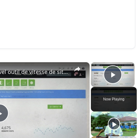
×
×
Ezoic LEAP: Revue d'un nouvel outil de vitesse de site d'Ezoic
Play 
Now Playing
Play