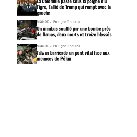
La Colombie passe sous la poigne d’El
Tigre, l’allié de Trump qui rompt avec la
gauche
MONDE
En Ligne 7 heures
Un minibus soufflé par une bombe près
de Damas, deux morts et treize blessés
MONDE
En Ligne 7 heures
Taïwan barricade un pont vital face aux
menaces de Pékin