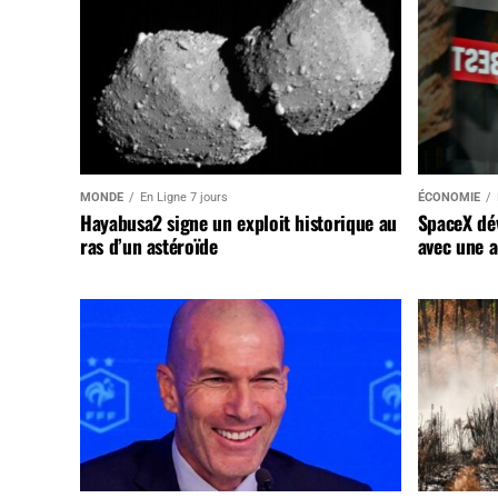
MONDE
En Ligne 7 jours
ÉCONOMIE
Hayabusa2 signe un exploit historique au
SpaceX dév
ras d’un astéroïde
avec une a