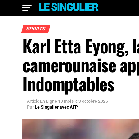
SPORTS
Karl Etta Eyong, 
camerounaise app
Indomptables
Article
En Ligne 10 mois
le
3 octobre 2025
Par
Le Singulier avec AFP