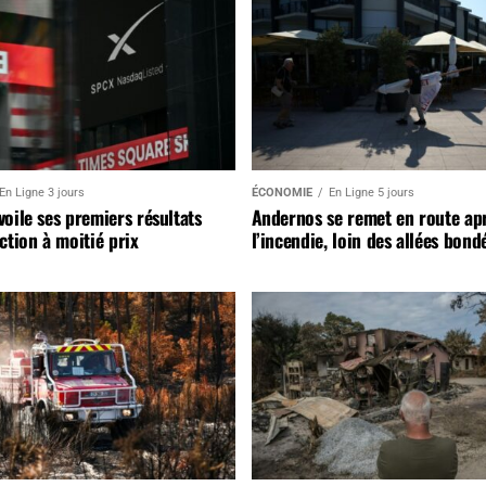
En Ligne 3 jours
ÉCONOMIE
En Ligne 5 jours
oile ses premiers résultats
Andernos se remet en route ap
ction à moitié prix
l’incendie, loin des allées bond