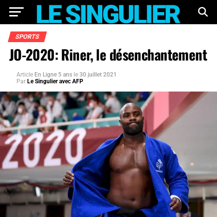
SPORTS
JO-2020: Riner, le désenchantement
Article
En Ligne 5 ans
le
30 juillet 2021
Par
Le Singulier avec AFP