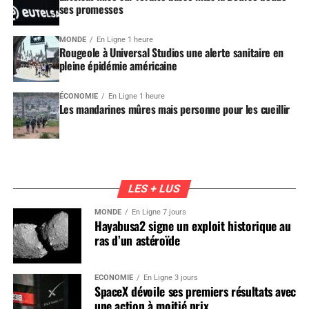
ses promesses
MONDE
En Ligne 1 heure
Rougeole à Universal Studios une alerte sanitaire en
pleine épidémie américaine
ÉCONOMIE
En Ligne 1 heure
Les mandarines mûres mais personne pour les cueillir
LES + LUS
MONDE
En Ligne 7 jours
Hayabusa2 signe un exploit historique au
ras d’un astéroïde
ÉCONOMIE
En Ligne 3 jours
SpaceX dévoile ses premiers résultats avec
une action à moitié prix