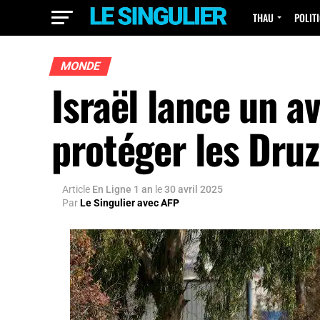
THAU
POLIT
MONDE
Israël lance un a
protéger les Druz
Article
En Ligne 1 an
le
30 avril 2025
Par
Le Singulier avec AFP