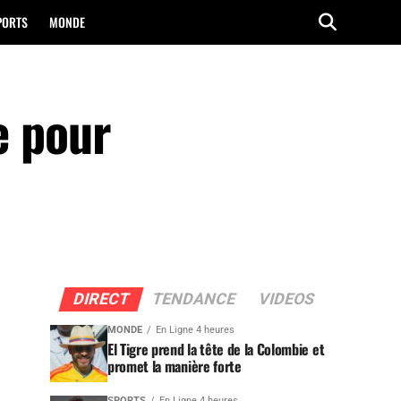
PORTS
MONDE
e pour
DIRECT
TENDANCE
VIDEOS
MONDE
En Ligne 4 heures
El Tigre prend la tête de la Colombie et
promet la manière forte
SPORTS
En Ligne 4 heures