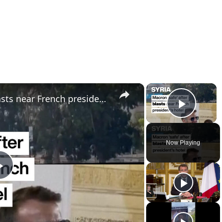
×
×
Syria: Macron ‘safe’ after blasts near French president’s hotel
Play 
Now Playing
Play
Video