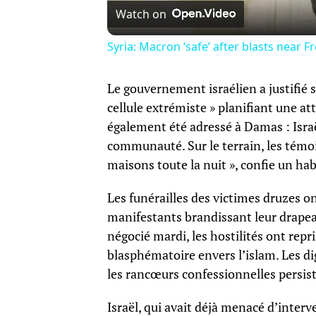
Watch on
Syria: Macron ‘safe’ after blasts near F
Le gouvernement israélien a justifié s
cellule extrémiste » planifiant une a
également été adressé à Damas : Isra
communauté. Sur le terrain, les témo
maisons toute la nuit », confie un hab
Les funérailles des victimes druzes o
manifestants brandissant leur drapea
négocié mardi, les hostilités ont rep
blasphématoire envers l’islam. Les d
les rancœurs confessionnelles persis
Israël, qui avait déjà menacé d’interv