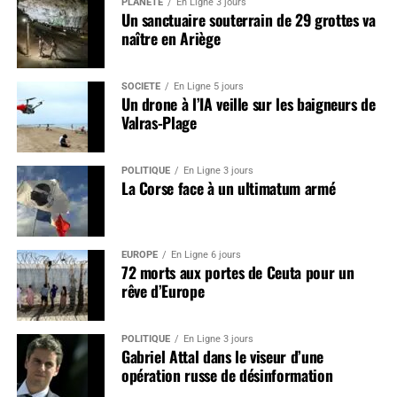
PLANÈTE
En Ligne 3 jours
Un sanctuaire souterrain de 29 grottes va
naître en Ariège
SOCIÉTÉ
En Ligne 5 jours
Un drone à l’IA veille sur les baigneurs de
Valras-Plage
POLITIQUE
En Ligne 3 jours
La Corse face à un ultimatum armé
EUROPE
En Ligne 6 jours
72 morts aux portes de Ceuta pour un
rêve d’Europe
POLITIQUE
En Ligne 3 jours
Gabriel Attal dans le viseur d’une
opération russe de désinformation