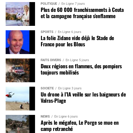
POLITIQUE
En Ligne 7 jours
Plus de 60 000 franchissements à Ceuta
et la campagne française s’enflamme
SPORTS
En Ligne 6 jours
La folie Zidane vide déjà le Stade de
France pour les Bleus
FAITS DIVERS
En Ligne 5 jours
Deux régions en flammes, des pompiers
toujours mobilisés
SOCIÉTÉ
En Ligne 3 jours
Un drone à l’IA veille sur les baigneurs de
Valras-Plage
NEWS
En Ligne 6 jours
Après le mégafeu, Le Porge se mue en
camp retranché