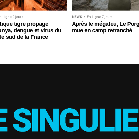
n Ligne 2 jours
NEWS
En Ligne 7 jours
ique tigre propage
Après le mégafeu, Le Por
nya, dengue et virus du
mue en camp retranché
 le sud de la France