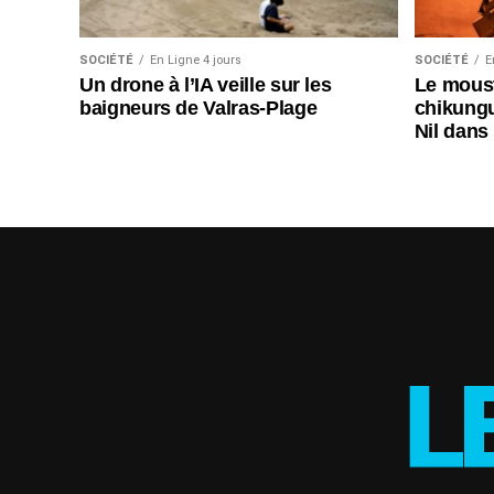
SOCIÉTÉ
En Ligne 4 jours
SOCIÉTÉ
E
Un drone à l’IA veille sur les
Le moust
baigneurs de Valras-Plage
chikungu
Nil dans