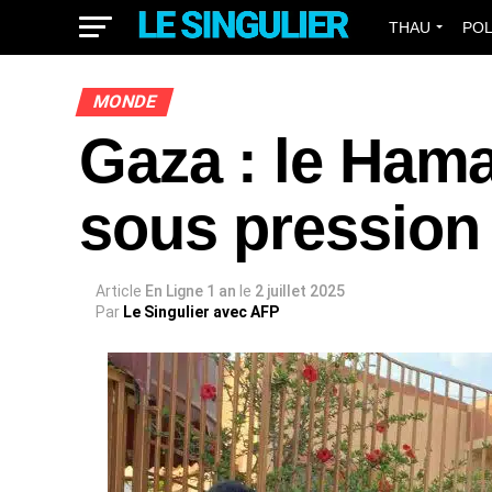
THAU
POL
MONDE
MONDE
Gaza : le Hama
sous pression 
Article
En Ligne 1 an
le
2 juillet 2025
Par
Le Singulier avec AFP