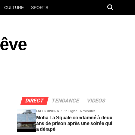
CULTURE
SPORTS
rêve
DIRECT
TENDANCE
VIDEOS
FAITS DIVERS
En Ligne 16 minutes
Moha La Squale condamné à deux
ans de prison après une soirée qui
a dérapé