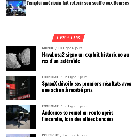
L’emploi américain fait retenir son souffle aux Bourses
LES + LUS
MONDE
En Ligne 6 jours
Hayabusa2 signe un exploit historique au
ras d’un astéroïde
ÉCONOMIE
En Ligne 3 jours
SpaceX dévoile ses premiers résultats avec
une action à moitié prix
ÉCONOMIE
En Ligne 5 jours
Andernos se remet en route après
l’incendie, loin des allées bondées
POLITIQUE
En Ligne 6 jours