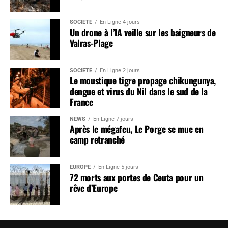
SOCIÉTÉ
En Ligne 4 jours
Un drone à l’IA veille sur les baigneurs de
Valras-Plage
SOCIÉTÉ
En Ligne 2 jours
Le moustique tigre propage chikungunya,
dengue et virus du Nil dans le sud de la
France
NEWS
En Ligne 7 jours
Après le mégafeu, Le Porge se mue en
camp retranché
EUROPE
En Ligne 5 jours
72 morts aux portes de Ceuta pour un
rêve d’Europe