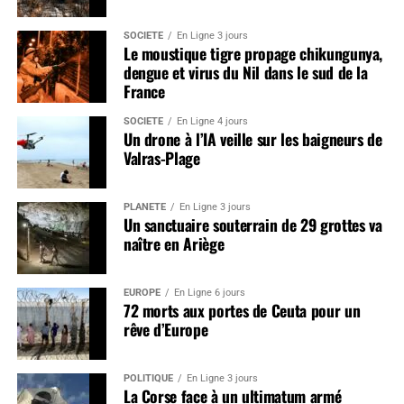
SOCIÉTÉ
En Ligne 3 jours
Le moustique tigre propage chikungunya,
dengue et virus du Nil dans le sud de la
France
SOCIÉTÉ
En Ligne 4 jours
Un drone à l’IA veille sur les baigneurs de
Valras-Plage
PLANÈTE
En Ligne 3 jours
Un sanctuaire souterrain de 29 grottes va
naître en Ariège
EUROPE
En Ligne 6 jours
72 morts aux portes de Ceuta pour un
rêve d’Europe
POLITIQUE
En Ligne 3 jours
La Corse face à un ultimatum armé