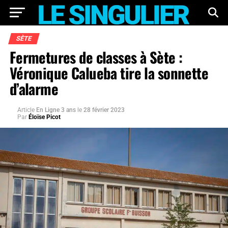
SÈTE
Fermetures de classes à Sète :
Véronique Calueba tire la sonnette
d’alarme
Article
En Ligne 3 ans
le
28 février 2023
Par
Éloïse Picot