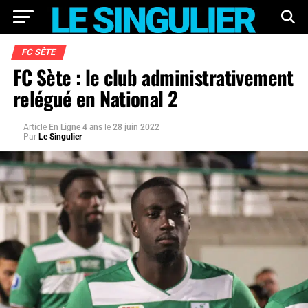
FC SÈTE
FC Sète : le club administrativement
relégué en National 2
Article
En Ligne 4 ans
le
28 juin 2022
Par
Le Singulier