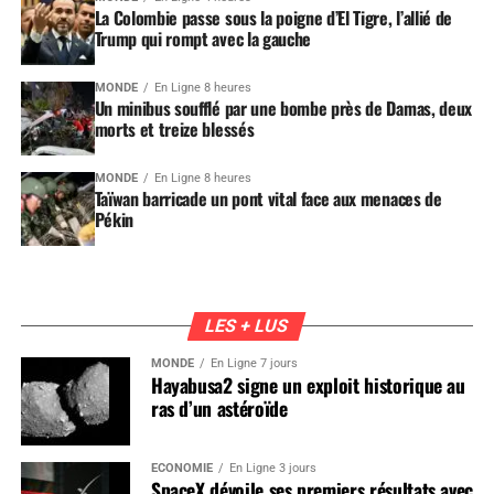
La Colombie passe sous la poigne d’El Tigre, l’allié de
Trump qui rompt avec la gauche
MONDE
En Ligne 8 heures
Un minibus soufflé par une bombe près de Damas, deux
morts et treize blessés
MONDE
En Ligne 8 heures
Taïwan barricade un pont vital face aux menaces de
Pékin
LES + LUS
MONDE
En Ligne 7 jours
Hayabusa2 signe un exploit historique au
ras d’un astéroïde
ÉCONOMIE
En Ligne 3 jours
SpaceX dévoile ses premiers résultats avec