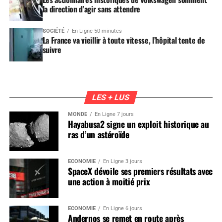
la direction d’agir sans attendre
SOCIÉTÉ
En Ligne 50 minutes
La France va vieillir à toute vitesse, l’hôpital tente de
suivre
LES + LUS
MONDE
En Ligne 7 jours
Hayabusa2 signe un exploit historique au
ras d’un astéroïde
ÉCONOMIE
En Ligne 3 jours
SpaceX dévoile ses premiers résultats avec
une action à moitié prix
ÉCONOMIE
En Ligne 6 jours
Andernos se remet en route après