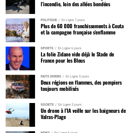
l’incendie, loin des allées bondées
POLITIQUE
En Ligne 7 jours
Plus de 60 000 franchissements à Ceuta
et la campagne française s’enflamme
SPORTS
En Ligne 6 jours
La folie Zidane vide déjà le Stade de
France pour les Bleus
FAITS DIVERS
En Ligne 5 jours
Deux régions en flammes, des pompiers
toujours mobilisés
SOCIÉTÉ
En Ligne 3 jours
Un drone à l’IA veille sur les baigneurs de
Valras-Plage
NEWS
En Ligne 6 jours