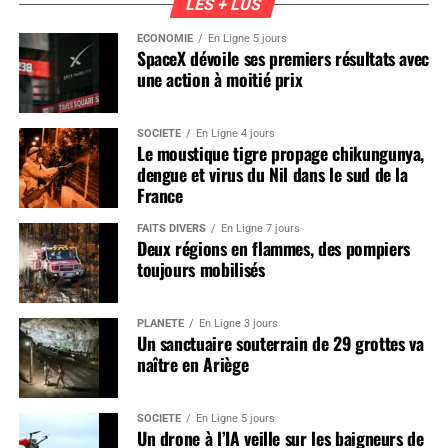
LES + LUS
ÉCONOMIE
En Ligne 5 jours
SpaceX dévoile ses premiers résultats avec
une action à moitié prix
SOCIÉTÉ
En Ligne 4 jours
Le moustique tigre propage chikungunya,
dengue et virus du Nil dans le sud de la
France
FAITS DIVERS
En Ligne 7 jours
Deux régions en flammes, des pompiers
toujours mobilisés
PLANÈTE
En Ligne 3 jours
Un sanctuaire souterrain de 29 grottes va
naître en Ariège
SOCIÉTÉ
En Ligne 5 jours
Un drone à l’IA veille sur les baigneurs de