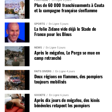
POLITIQUE
En Ligne 6 jours
Plus de 60 000 franchissements à Ceuta
et la campagne française s’enflamme
SPORTS
En Ligne 5 jours
La folie Zidane vide déjà le Stade de
France pour les Bleus
NEWS
En Ligne 5 jours
Après le mégafeu, Le Porge se mue en
camp retranché
FAITS DIVERS
En Ligne 4 jours
Deux régions en flammes, des pompiers
toujours mobilisés
SOCIÉTÉ
En Ligne 6 jours
Après dix jours de mégafeu, des kinés
bénévoles retapent les pompiers