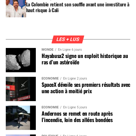
La Colombie retient son souffle avant une investiture à
haut risque à Cali
LES + LUS
MONDE
En Ligne 6 jours
Hayabusa2 signe un exploit historique au
ras d’un astéroïde
ÉCONOMIE
En Ligne 2 jours
SpaceX dévoile ses premiers résultats avec
une action à moitié prix
ÉCONOMIE
En Ligne 5 jours
Andernos se remet en route après
l’incendie, loin des allées bondées