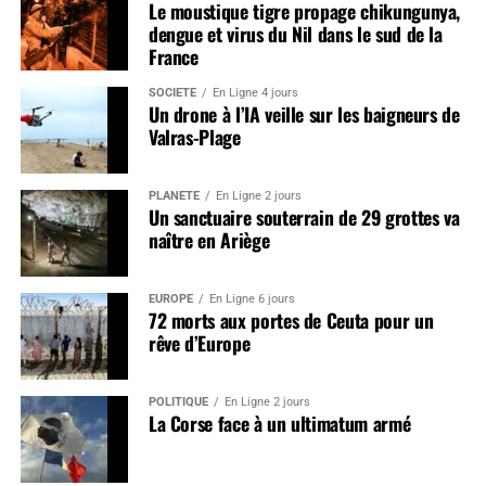
Le moustique tigre propage chikungunya,
dengue et virus du Nil dans le sud de la
France
SOCIÉTÉ
En Ligne 4 jours
Un drone à l’IA veille sur les baigneurs de
Valras-Plage
PLANÈTE
En Ligne 2 jours
Un sanctuaire souterrain de 29 grottes va
naître en Ariège
EUROPE
En Ligne 6 jours
72 morts aux portes de Ceuta pour un
rêve d’Europe
POLITIQUE
En Ligne 2 jours
La Corse face à un ultimatum armé