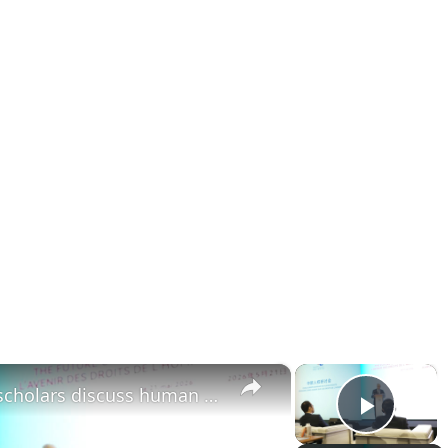
×
×
France: Chinese, European scholars discuss human rights challenges, development in Paris.
Play 