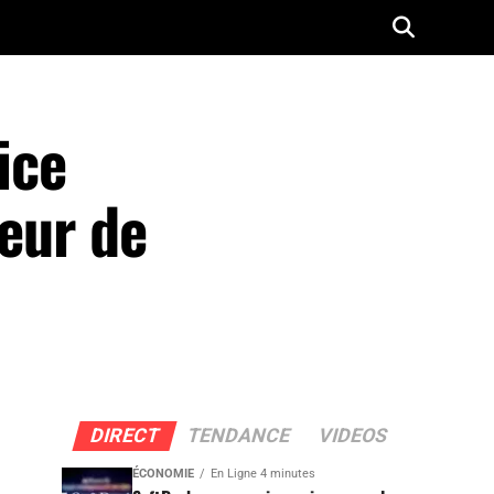
ice
seur de
DIRECT
TENDANCE
VIDEOS
ÉCONOMIE
En Ligne 4 minutes