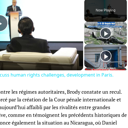
Now Playing
Play
Video
cuss human rights challenges, development in Paris.
contre les régimes autoritaires, Brody constate un recul.
orcé par la création de la Cour pénale internationale et
ujourd’hui affaibli par les rivalités entre grandes
tive, comme en témoignent les précédents historiques de
nce également la situation au Nicaragua, où Daniel