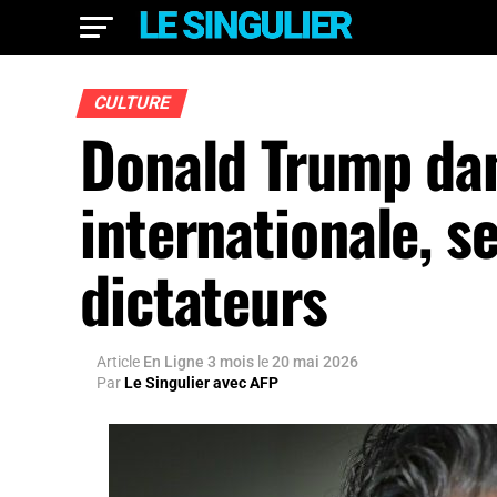
CULTURE
Donald Trump dans
internationale, s
dictateurs
Article
En Ligne 3 mois
le
20 mai 2026
Par
Le Singulier avec AFP