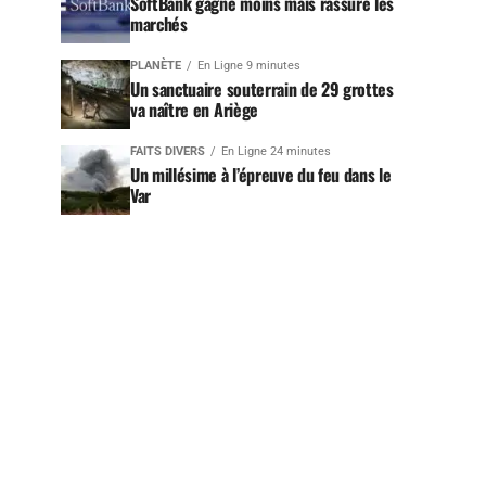
SoftBank gagne moins mais rassure les
marchés
PLANÈTE
En Ligne 9 minutes
Un sanctuaire souterrain de 29 grottes
va naître en Ariège
FAITS DIVERS
En Ligne 24 minutes
Un millésime à l’épreuve du feu dans le
Var