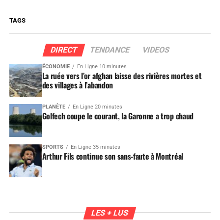
TAGS
DIRECT
TENDANCE
VIDEOS
ÉCONOMIE
En Ligne 10 minutes
La ruée vers l’or afghan laisse des rivières mortes et
des villages à l’abandon
PLANÈTE
En Ligne 20 minutes
Golfech coupe le courant, la Garonne a trop chaud
SPORTS
En Ligne 35 minutes
Arthur Fils continue son sans-faute à Montréal
LES + LUS