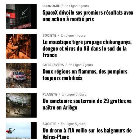
ÉCONOMIE
En Ligne 5 jours
SpaceX dévoile ses premiers résultats avec
une action à moitié prix
SOCIÉTÉ
En Ligne 4 jours
Le moustique tigre propage chikungunya,
dengue et virus du Nil dans le sud de la
France
FAITS DIVERS
En Ligne 7 jours
Deux régions en flammes, des pompiers
toujours mobilisés
PLANÈTE
En Ligne 3 jours
Un sanctuaire souterrain de 29 grottes va
naître en Ariège
SOCIÉTÉ
En Ligne 5 jours
Un drone à l’IA veille sur les baigneurs de
Valras-Plage