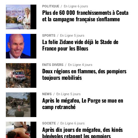
POLITIQUE
En Ligne 6 jours
Plus de 60 000 franchissements à Ceuta
et la campagne française s’enflamme
SPORTS
En Ligne 5 jours
La folie Zidane vide déjà le Stade de
France pour les Bleus
FAITS DIVERS
En Ligne 4 jours
Deux régions en flammes, des pompiers
toujours mobilisés
NEWS
En Ligne 5 jours
Après le mégafeu, Le Porge se mue en
camp retranché
SOCIÉTÉ
En Ligne 6 jours
Après dix jours de mégafeu, des kinés
bénévoles retapent les pompiers