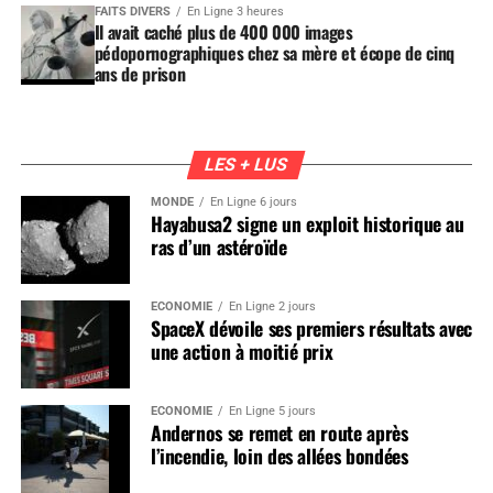
FAITS DIVERS
En Ligne 3 heures
Il avait caché plus de 400 000 images
pédopornographiques chez sa mère et écope de cinq
ans de prison
LES + LUS
MONDE
En Ligne 6 jours
Hayabusa2 signe un exploit historique au
ras d’un astéroïde
ÉCONOMIE
En Ligne 2 jours
SpaceX dévoile ses premiers résultats avec
une action à moitié prix
ÉCONOMIE
En Ligne 5 jours
Andernos se remet en route après
l’incendie, loin des allées bondées