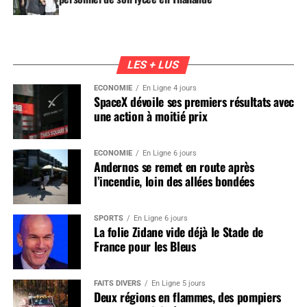
LES + LUS
ÉCONOMIE
En Ligne 4 jours
SpaceX dévoile ses premiers résultats avec
une action à moitié prix
ÉCONOMIE
En Ligne 6 jours
Andernos se remet en route après
l’incendie, loin des allées bondées
SPORTS
En Ligne 6 jours
La folie Zidane vide déjà le Stade de
France pour les Bleus
FAITS DIVERS
En Ligne 5 jours
Deux régions en flammes, des pompiers