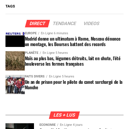
TAGS
DIRECT
TENDANCE
VIDEOS
EUROPE
En Ligne 6 minutes
Madrid donne un ultimatum à Rome, Moscou dénonce
un montage, les Bourses battent des records
PLANÈTE
En Ligne 5 heures
Maïs au plus bas, légumes détruits, lait en chute, l’été
bouleverse les fermes françaises
FAITS DIVERS
En Ligne 5 heures
Un an de prison pour le pilote du canot surchargé de la
Manche
LES + LUS
ÉCONOMIE
En Ligne 4 jours