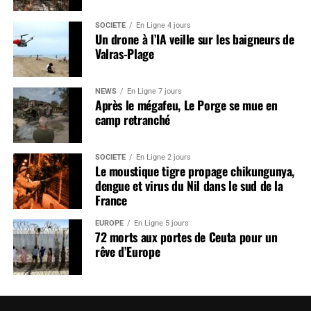
SOCIÉTÉ
En Ligne 4 jours
Un drone à l’IA veille sur les baigneurs de
Valras-Plage
NEWS
En Ligne 7 jours
Après le mégafeu, Le Porge se mue en
camp retranché
SOCIÉTÉ
En Ligne 2 jours
Le moustique tigre propage chikungunya,
dengue et virus du Nil dans le sud de la
France
EUROPE
En Ligne 5 jours
72 morts aux portes de Ceuta pour un
rêve d’Europe