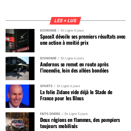
LES + LUS
ÉCONOMIE
En Ligne 4 jours
SpaceX dévoile ses premiers résultats avec
une action à moitié prix
ÉCONOMIE
En Ligne 6 jours
Andernos se remet en route après
l’incendie, loin des allées bondées
SPORTS
En Ligne 6 jours
La folie Zidane vide déjà le Stade de
France pour les Bleus
FAITS DIVERS
En Ligne 5 jours
Deux régions en flammes, des pompiers
toujours mobilisés