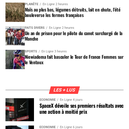
PLANÈTE
En Ligne 2 heures
Maïs au plus bas, légumes détruits, lait en chute, l’été
bouleverse les fermes françaises
FAITS DIVERS
En Ligne 2 heures
Un an de prison pour le pilote du canot surchargé de la
Manche
SPORTS
En Ligne 3 heures
Niewiadoma fait basculer le Tour de France Femmes sur
le Ventoux
LES + LUS
ÉCONOMIE
En Ligne 4 jours
SpaceX dévoile ses premiers résultats avec
une action à moitié prix
ÉCONOMIE
En Ligne 6 jours