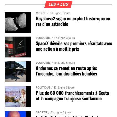
LES + LUS
MONDE
En Ligne 6 jours
Hayabusa2 signe un exploit historique au
ras d’un astéroïde
ÉCONOMIE
En Ligne 3 jours
SpaceX dévoile ses premiers résultats avec
une action à moitié prix
ÉCONOMIE
En Ligne 5 jours
Andernos se remet en route après
l’incendie, loin des allées bondées
POLITIQUE
En Ligne 6 jours
Plus de 60 000 franchissements à Ceuta
et la campagne française s’enflamme
SPORTS
En Ligne 5 jours