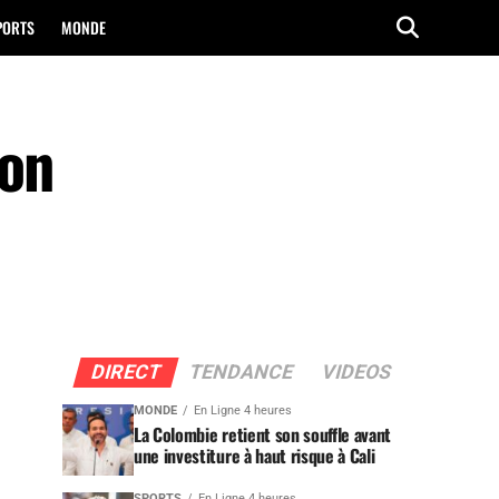
PORTS
MONDE
lon
DIRECT
TENDANCE
VIDEOS
MONDE
En Ligne 4 heures
La Colombie retient son souffle avant
une investiture à haut risque à Cali
SPORTS
En Ligne 4 heures