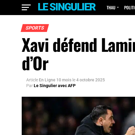
THAU
POLIT
SPORTS
Xavi défend Lami
d’Or
Article
En Ligne 10 mois
le
4 octobre 2025
Par
Le Singulier avec AFP