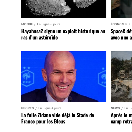
MONDE
En Ligne 6 jours
ÉCONOMIE
Hayabusa2 signe un exploit historique au
SpaceX dév
ras d’un astéroïde
avec une a
SPORTS
En Ligne 4 jours
NEWS
En Li
La folie Zidane vide déjà le Stade de
Après le 
France pour les Bleus
camp retr