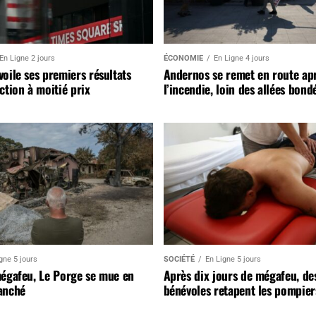
En Ligne 2 jours
ÉCONOMIE
En Ligne 4 jours
oile ses premiers résultats
Andernos se remet en route ap
ction à moitié prix
l’incendie, loin des allées bond
gne 5 jours
SOCIÉTÉ
En Ligne 5 jours
mégafeu, Le Porge se mue en
Après dix jours de mégafeu, de
anché
bénévoles retapent les pompier