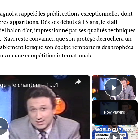
agnol a rappelé les prédisections exceptionnelles dont
res apparitions. Dès ses débuts à 15 ans, le staff
tiel balon d’or, impressionné par ses qualités techniques
t. Xavi reste convaincu que son protégé décrochera un
obablement lorsque son équipe remportera des trophées
s ou une compétition internationale.
×
×
 - le chanteur - 1991
Play 
Now Playing
Play