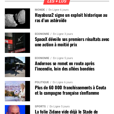
LES + LUS
MONDE
En Ligne 6 jours
Hayabusa2 signe un exploit historique au
ras d’un astéroïde
ÉCONOMIE
En Ligne 3 jours
SpaceX dévoile ses premiers résultats avec
une action à moitié prix
ÉCONOMIE
En Ligne 5 jours
Andernos se remet en route après
l’incendie, loin des allées bondées
POLITIQUE
En Ligne 6 jours
Plus de 60 000 franchissements à Ceuta
et la campagne française s’enflamme
SPORTS
En Ligne 5 jours
La folie Zidane vide déjà le Stade de