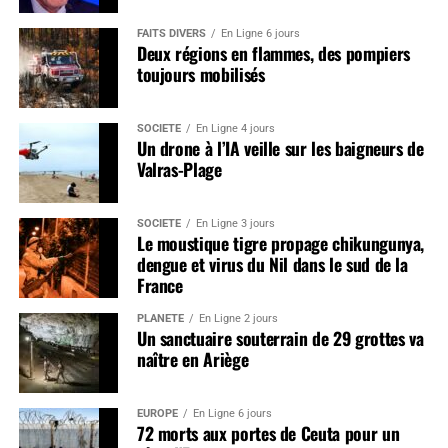
FAITS DIVERS
En Ligne 6 jours
Deux régions en flammes, des pompiers
toujours mobilisés
SOCIÉTÉ
En Ligne 4 jours
Un drone à l’IA veille sur les baigneurs de
Valras-Plage
SOCIÉTÉ
En Ligne 3 jours
Le moustique tigre propage chikungunya,
dengue et virus du Nil dans le sud de la
France
PLANÈTE
En Ligne 2 jours
Un sanctuaire souterrain de 29 grottes va
naître en Ariège
EUROPE
En Ligne 6 jours
72 morts aux portes de Ceuta pour un