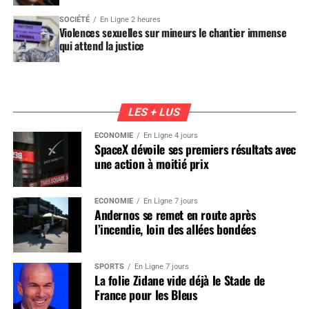
SOCIÉTÉ
En Ligne 2 heures
Violences sexuelles sur mineurs le chantier immense
qui attend la justice
LES + LUS
ÉCONOMIE
En Ligne 4 jours
SpaceX dévoile ses premiers résultats avec
une action à moitié prix
ÉCONOMIE
En Ligne 7 jours
Andernos se remet en route après
l’incendie, loin des allées bondées
SPORTS
En Ligne 7 jours
La folie Zidane vide déjà le Stade de
France pour les Bleus