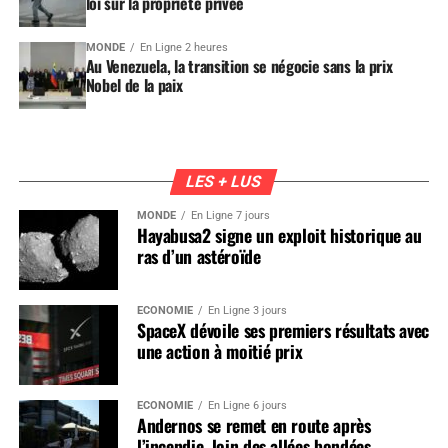
loi sur la propriété privée
MONDE
En Ligne 2 heures
Au Venezuela, la transition se négocie sans la prix
Nobel de la paix
LES + LUS
MONDE
En Ligne 7 jours
Hayabusa2 signe un exploit historique au
ras d’un astéroïde
ÉCONOMIE
En Ligne 3 jours
SpaceX dévoile ses premiers résultats avec
une action à moitié prix
ÉCONOMIE
En Ligne 6 jours
Andernos se remet en route après
l’incendie, loin des allées bondées