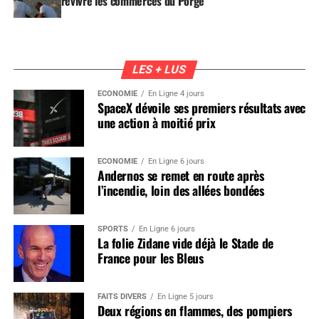
revivre les commerces du Porge
LES + LUS
ÉCONOMIE
En Ligne 4 jours
SpaceX dévoile ses premiers résultats avec
une action à moitié prix
ÉCONOMIE
En Ligne 6 jours
Andernos se remet en route après
l’incendie, loin des allées bondées
SPORTS
En Ligne 6 jours
La folie Zidane vide déjà le Stade de
France pour les Bleus
FAITS DIVERS
En Ligne 5 jours
Deux régions en flammes, des pompiers