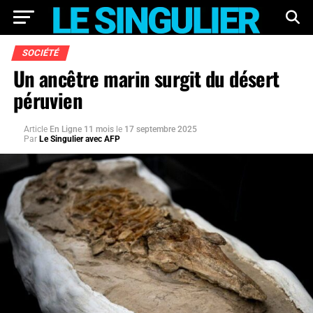
SOCIÉTÉ
Un ancêtre marin surgit du désert
péruvien
Article
En Ligne 11 mois
le
17 septembre 2025
Par
Le Singulier avec AFP