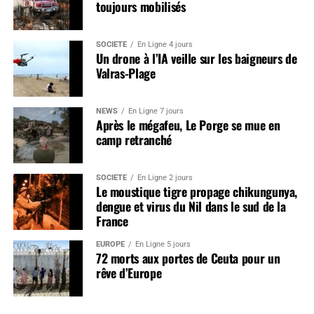
toujours mobilisés
SOCIÉTÉ
En Ligne 4 jours
Un drone à l’IA veille sur les baigneurs de
Valras-Plage
NEWS
En Ligne 7 jours
Après le mégafeu, Le Porge se mue en
camp retranché
SOCIÉTÉ
En Ligne 2 jours
Le moustique tigre propage chikungunya,
dengue et virus du Nil dans le sud de la
France
EUROPE
En Ligne 5 jours
72 morts aux portes de Ceuta pour un
rêve d’Europe