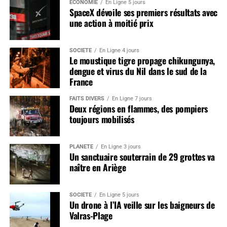
ÉCONOMIE
En Ligne 5 jours
SpaceX dévoile ses premiers résultats avec
une action à moitié prix
SOCIÉTÉ
En Ligne 4 jours
Le moustique tigre propage chikungunya,
dengue et virus du Nil dans le sud de la
France
FAITS DIVERS
En Ligne 7 jours
Deux régions en flammes, des pompiers
toujours mobilisés
PLANÈTE
En Ligne 3 jours
Un sanctuaire souterrain de 29 grottes va
naître en Ariège
SOCIÉTÉ
En Ligne 5 jours
Un drone à l’IA veille sur les baigneurs de
Valras-Plage