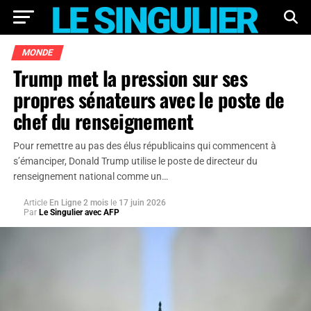
MONDE
Trump met la pression sur ses
propres sénateurs avec le poste de
chef du renseignement
Pour remettre au pas des élus républicains qui commencent à
s’émanciper, Donald Trump utilise le poste de directeur du
renseignement national comme un…
Article
En Ligne 2 mois
le
17 juin 2026
Par
Le Singulier avec AFP