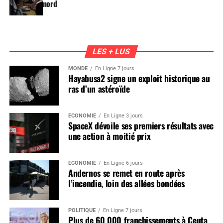
nord
LES + LUS
MONDE
En Ligne 7 jours
Hayabusa2 signe un exploit historique au
ras d’un astéroïde
ÉCONOMIE
En Ligne 3 jours
SpaceX dévoile ses premiers résultats avec
une action à moitié prix
ÉCONOMIE
En Ligne 6 jours
Andernos se remet en route après
l’incendie, loin des allées bondées
POLITIQUE
En Ligne 7 jours
Plus de 60 000 franchissements à Ceuta