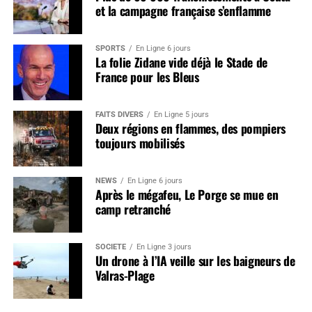
et la campagne française s’enflamme
SPORTS
En Ligne 6 jours
La folie Zidane vide déjà le Stade de
France pour les Bleus
FAITS DIVERS
En Ligne 5 jours
Deux régions en flammes, des pompiers
toujours mobilisés
NEWS
En Ligne 6 jours
Après le mégafeu, Le Porge se mue en
camp retranché
SOCIÉTÉ
En Ligne 3 jours
Un drone à l’IA veille sur les baigneurs de
Valras-Plage