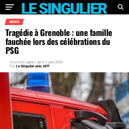
NEWS
Tragédie à Grenoble : une famille
fauchée lors des célébrations du
PSG
Article
En Ligne 1 an
le
1 juin 2025
Par
Le Singulier avec AFP